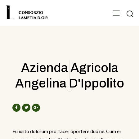
Azienda Agricola
Angelina D'Ippolito
Eu iusto dolorum pro, facer oportere duo ne. Cum ei