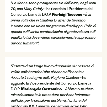
“
Le donne sono protagoniste sin dall’inizio, negli anni
70, con Mary Cefaly –
ha ricordato il Presidente del
Consorzio Lametia D.O.P
Pierluigi Taccone
–
È la
prima volta che in Calabria 17 aziende lavorano
insieme con un unico programma di sviluppo. L’olio di
questa cultivar ha caratteristiche di gradevolezza e di
equilibrio tali da renderlo particolarmente apprezzato
dai consumatori “.
“Si tratta di un lungo lavoro di squadra di noi soci e di
valide collaborazioni che ci hanno affiancato e
ricevuto il sostegno della Regione Calabria
– ha
aggiunto la Vicepresidente del Consorzio Lametia
D.O.P.
Mariangela Costantino
– Abbiamo studiato
minuziosamente le procedure per il conferimento
dell’olio, per la creazione del blend, l’unione dei
migliori oli DOP Lamezia, per arrivare ad un lotto