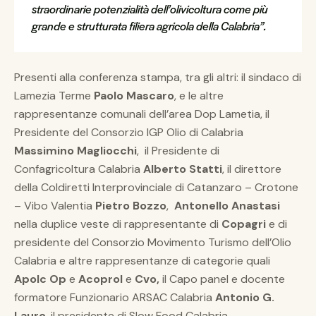
straordinarie potenzialità dell’olivicoltura come più
grande e strutturata filiera agricola della Calabria”.
Presenti alla conferenza stampa, tra gli altri: il sindaco di
Lamezia Terme
Paolo Mascaro
, e le altre
rappresentanze comunali dell’area Dop Lametia, il
Presidente del Consorzio IGP Olio di Calabria
Massimino Magliocchi
, il Presidente di
Confagricoltura Calabria
Alberto Statti
, il direttore
della Coldiretti Interprovinciale di Catanzaro – Crotone
– Vibo Valentia
Pietro Bozzo
,
Antonello Anastasi
nella duplice veste di rappresentante di
Copagri
e di
presidente del Consorzio Movimento Turismo dell’Olio
Calabria e altre rappresentanze di categorie quali
Apolc Op
e
Acoprol
e
Cvo,
il Capo panel e docente
formatore Funzionario ARSAC Calabria
Antonio G.
Lauro
, il presidente di Slow Food Calabria