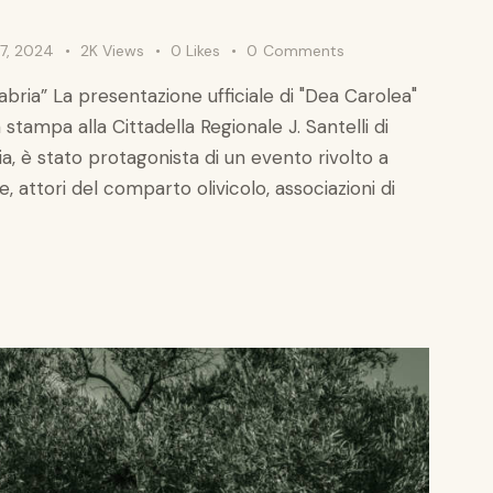
7, 2024
2K
Views
0
Likes
0
Comments
ria” La presentazione ufficiale di "Dea Carolea"
tampa alla Cittadella Regionale J. Santelli di
a, è stato protagonista di un evento rivolto a
e, attori del comparto olivicolo, associazioni di