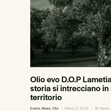
Olio evo D.O.P Lameti
storia si intrecciano i
territorio
Eventi
,
News
,
Olio
Marzo 5, 2024
2K
Views