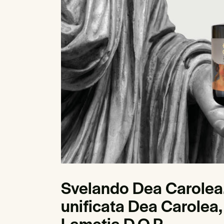
Svelando Dea Carolea. 
unificata Dea Carolea
Lametia D.O.P.